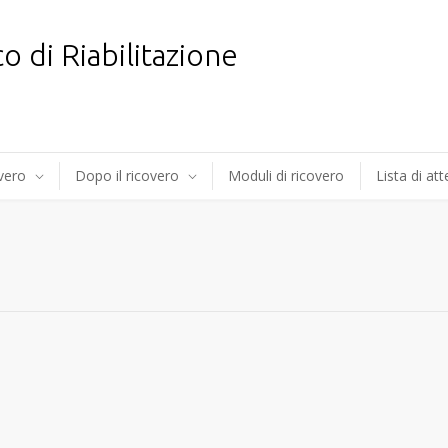
co di Riabilitazione
overo
Dopo il ricovero
Moduli di ricovero
Lista di at