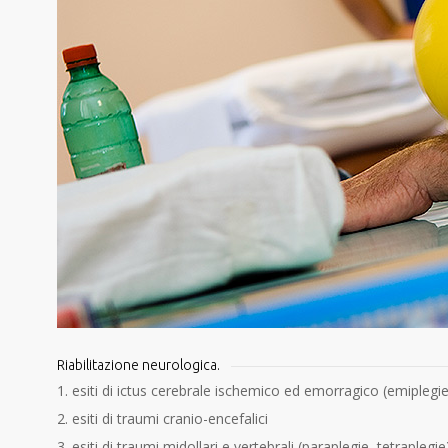
Riabilitazione neurologica.
esiti di ictus cerebrale ischemico ed emorragico (emiplegi
esiti di traumi cranio-encefalici
esiti di traumi midollari e vertebrali (paraplegie, tetraplegie