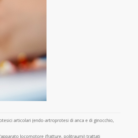
protesici articolari (endo-artroprotesi di anca e di ginocchio,
ll’apparato locomotore (fratture, politraumi) trattati