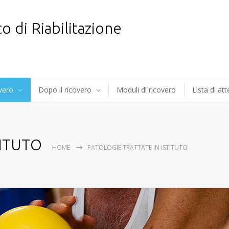
co di Riabilitazione
overo
Dopo il ricovero
Moduli di ricovero
Lista di at
TITUTO
HOME
PATOLOGIE TRATTATE IN ISTITUTO