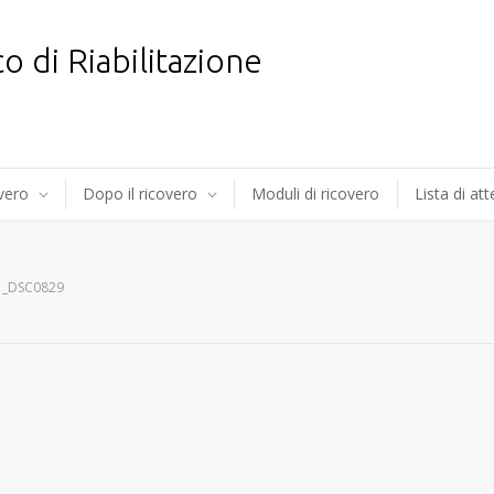
co di Riabilitazione
overo
Dopo il ricovero
Moduli di ricovero
Lista di at
_DSC0829