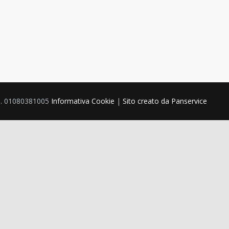
 P.I. 01080381005
Informativa Cookie
|
Sito creato da Panservice