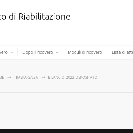
co di Riabilitazione
overo
Dopo il ricovero
Moduli di ricovero
Lista di at
ME
TRASPARENZA
BILANCIO_2022_DEPOSITATO