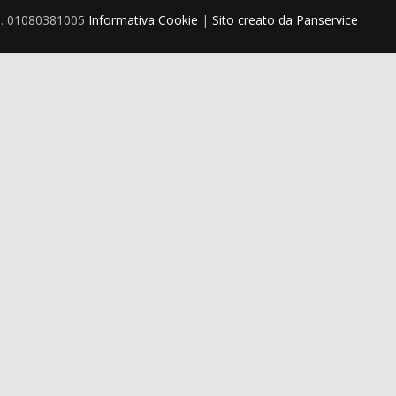
 P.I. 01080381005
Informativa Cookie
|
Sito creato da Panservice