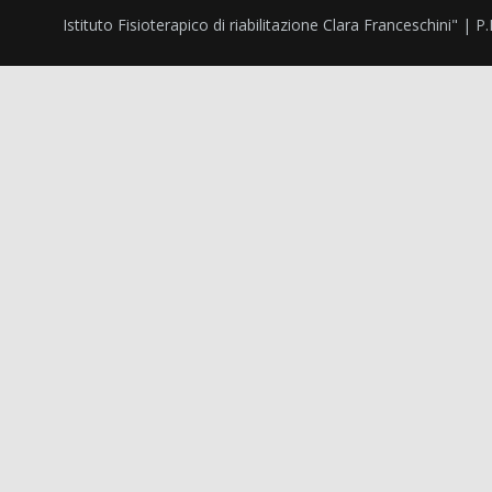
Istituto Fisioterapico di riabilitazione Clara Franceschini" |