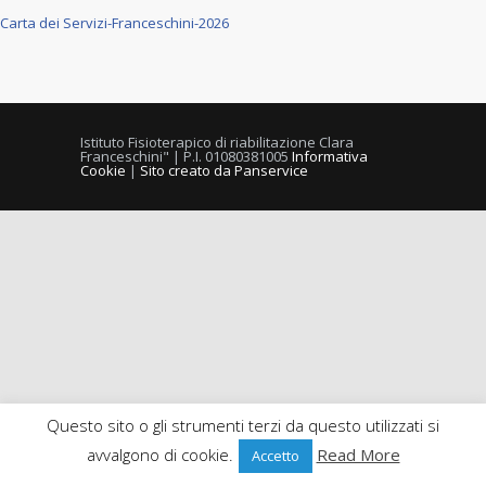
Carta dei Servizi-Franceschini-2026
Istituto Fisioterapico di riabilitazione Clara
Franceschini" | P.I. 01080381005
Informativa
Cookie
|
Sito creato da Panservice
Questo sito o gli strumenti terzi da questo utilizzati si
avvalgono di cookie.
Read More
Accetto