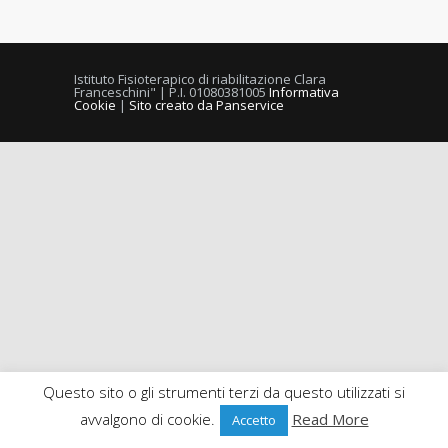
Istituto Fisioterapico di riabilitazione Clara
Franceschini" | P.I. 01080381005
Informativa
Cookie
|
Sito creato da Panservice
Questo sito o gli strumenti terzi da questo utilizzati si
avvalgono di cookie.
Read More
Accetto