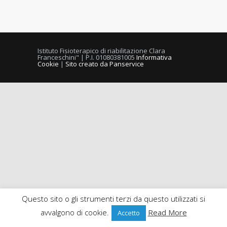
Istituto Fisioterapico di riabilitazione Clara
Franceschini" | P.I. 01080381005
Informativa
Cookie
|
Sito creato da Panservice
Questo sito o gli strumenti terzi da questo utilizzati si
avvalgono di cookie.
Read More
Accetto